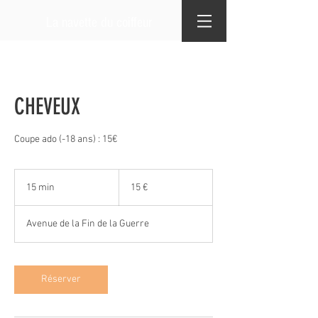
La navette du coiffeur
CHEVEUX
15
euros
15 min
1
15 €
5
m
Avenue de la Fin de la Guerre
i
n
Réserver